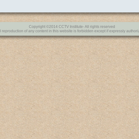
Copyright ©2014 CCTV Institute- All rights reserved
al reproduction of any content in this website is forbidden except if expressly author