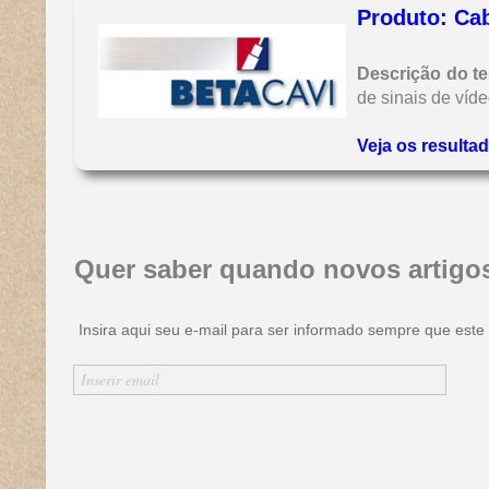
Produto: Ca
Descrição do te
de sinais de ví
Veja os resulta
Quer saber quando novos artigo
Insira aqui seu e-mail para ser informado sempre que este s
Inserir nome
Inserir email